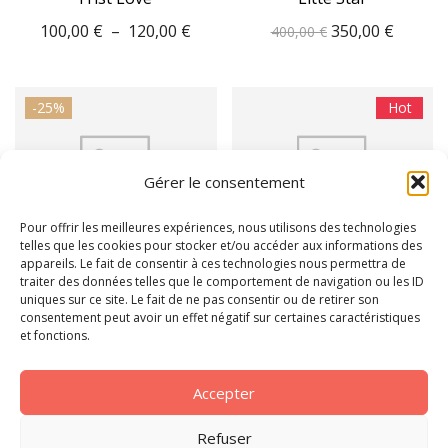
Plage
Le
Le
100,00
€
–
120,00
€
350,00
€
400,00
€
de
prix
prix
prix :
initial
actuel
100,00 €
était :
est :
à
400,00 €.
350,00 
-25%
Hot
120,00 €
Gérer le consentement
Pour offrir les meilleures expériences, nous utilisons des technologies
telles que les cookies pour stocker et/ou accéder aux informations des
appareils. Le fait de consentir à ces technologies nous permettra de
traiter des données telles que le comportement de navigation ou les ID
uniques sur ce site. Le fait de ne pas consentir ou de retirer son
consentement peut avoir un effet négatif sur certaines caractéristiques
et fonctions.
Note
5.00
sur 5
White Lotus
XForever Love Flower
Plage
80,00
€
–
150,00
€
100,00
€
de
Accepter
prix :
80,00 €
Refuser
à