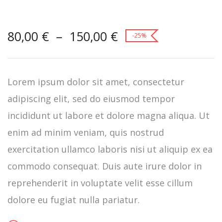
White Lotus
Plage
80,00
€
–
150,00
€
-25%
de
prix :
80,00 €
à
Lorem ipsum dolor sit amet, consectetur
150,00 €
adipiscing elit, sed do eiusmod tempor
incididunt ut labore et dolore magna aliqua. Ut
enim ad minim veniam, quis nostrud
exercitation ullamco laboris nisi ut aliquip ex ea
commodo consequat. Duis aute irure dolor in
reprehenderit in voluptate velit esse cillum
dolore eu fugiat nulla pariatur.