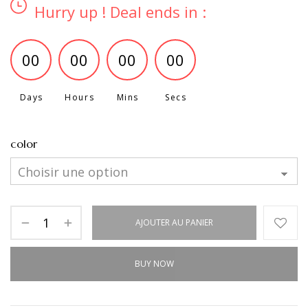
Hurry up ! Deal ends in :
00
00
00
00
Days
Hours
Mins
Secs
color
quantité
AJOUTER AU PANIER
de
White
BUY NOW
Lotus